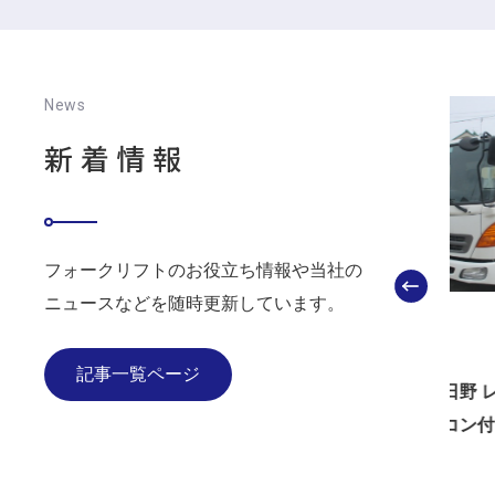
News
新着情報
フォークリフトのお役立ち情報や当社の
ニュースなどを随時更新しています。
お知らせ
お得な
2022.07.13
2022.
記事一覧ページ
購入する際
【中古車】日野 レンジャー4t（4段ク
【中
レーンラジコン付）が入荷いたしま
フォ
した！