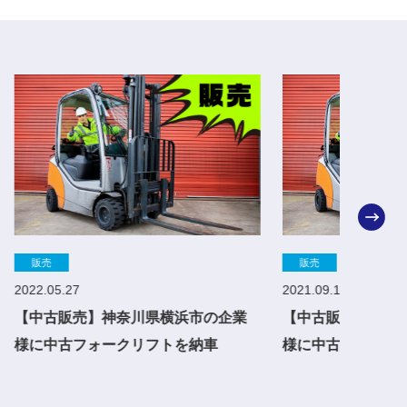
販売
販売
2021.09.13
2021.0
市の企業
【中古販売】神奈川県横浜市の企業
【中古
納車
様に中古フォークリフトを納車
様に中