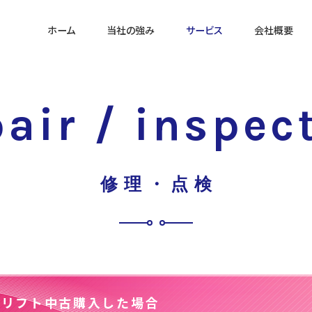
ホーム
当社の強み
サービス
会社概要
販売
リース・レンタル
営業時間
air / inspec
修理・点検
営業日
買取
修理・点検
クリフト中古購入した場合